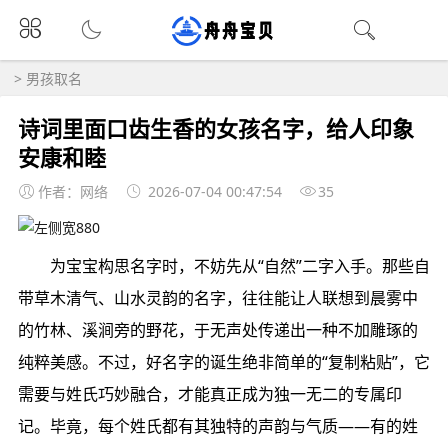
>
男孩取名
诗词里面口齿生香的女孩名字，给人印象
安康和睦
作者：网络
2026-07-04 00:47:54
35
为宝宝构思名字时，不妨先从“自然”二字入手。那些自
带草木清气、山水灵韵的名字，往往能让人联想到晨雾中
的竹林、溪涧旁的野花，于无声处传递出一种不加雕琢的
纯粹美感。不过，好名字的诞生绝非简单的“复制粘贴”，它
需要与姓氏巧妙融合，才能真正成为独一无二的专属印
记。毕竟，每个姓氏都有其独特的声韵与气质——有的姓