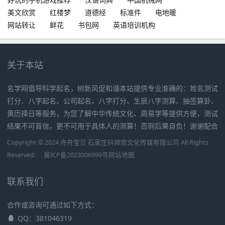
美文欣赏
红楼梦
道德经
标准件
电地暖
网站转让
鲜花
书包网
英语培训机构
关于本站
名学网倡导科学起名，树新风促和谐本站提供专业准确的：姓名测试
打分、八字起名、公司起名、八字打分、生辰八字测算、抽签算卦、
黄历择日等服务，为您了解中华传统文化、周易学等提供方便，测试
结果不可盲信，更不可用于具体人的测算！否则后果自负！谢谢配合
Copyright © 2024 舟舟宝贝 石家庄抖帅宫文化传媒有限公司 All Rights
Reserved.
冀ICP备2023006999号
网站地图
联系我们
合作或咨询可通过如下方式：
QQ：381046319