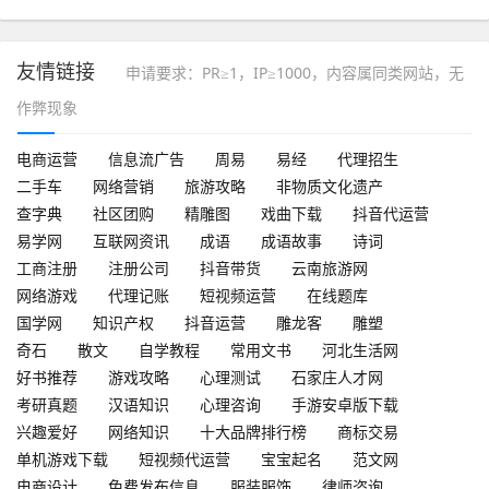
友情链接
申请要求：PR≥1，IP≥1000，内容属同类网站，无
作弊现象
电商运营
信息流广告
周易
易经
代理招生
二手车
网络营销
旅游攻略
非物质文化遗产
查字典
社区团购
精雕图
戏曲下载
抖音代运营
易学网
互联网资讯
成语
成语故事
诗词
工商注册
注册公司
抖音带货
云南旅游网
网络游戏
代理记账
短视频运营
在线题库
国学网
知识产权
抖音运营
雕龙客
雕塑
奇石
散文
自学教程
常用文书
河北生活网
好书推荐
游戏攻略
心理测试
石家庄人才网
考研真题
汉语知识
心理咨询
手游安卓版下载
兴趣爱好
网络知识
十大品牌排行榜
商标交易
单机游戏下载
短视频代运营
宝宝起名
范文网
电商设计
免费发布信息
服装服饰
律师咨询