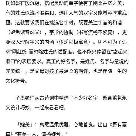
氏如磐石般沉稳，搭配灵动的单字便有了刚柔并济之美；
有的姓氏似流水般柔和，选用大气的双字又能增添厚重底
蕴。这就要求我们在挑选名字时，既要关注字音的和谐
（避免谐音歧义），字形的协调（书写流畅不繁复），更
要深入理解字义的内涵（传递积极寓意）。切不可为了追
求“网红感”而忽略姓氏的适配度，也不能只停留在“念起来
顺口”的表层要求。真正的好名字，是姓氏、名字与意境的
完美统一，是父母对孩子最温柔的期许，也是伴随一生的
文化符号。
子墨老师从古诗词中精选了不少好名字，既含蓄隽永
又设计巧妙，一起来看看吧。
「婉美」：寓意温柔优雅、心地善良。出自《野有蔓
草》“有美一人，清扬婉兮。”