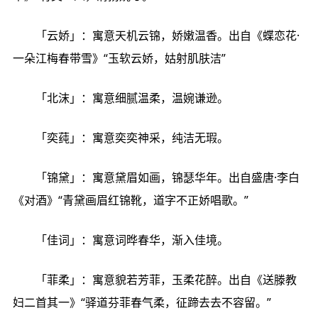
「云娇」：寓意天机云锦，娇嫩温香。出自《蝶恋花·
一朵江梅春带雪》“玉软云娇，姑射肌肤洁”
「北沫」：寓意细腻温柔，温婉谦逊。
「奕莼」：寓意奕奕神采，纯洁无瑕。
「锦黛」：寓意黛眉如画，锦瑟华年。出自盛唐·李白
《对酒》“青黛画眉红锦靴，道字不正娇唱歌。”
「佳词」：寓意词晔春华，渐入佳境。
「菲柔」：寓意貌若芳菲，玉柔花醉。出自《送滕教
妇二首其一》“驿道芬菲春气柔，征蹄去去不容留。”