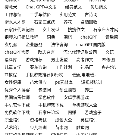
搜救犬
Chat GPT中文版
经典范文
优质范文
工作总结
二手车估价
实用范文
古诗词
衡水人才网
石家庄点痣
养花
名酒回收
石家庄代理记账
女士发型
搜搜作文
石家庄人才网
钢琴入门指法教程
词典
围棋
chatGPT
读后感
玄机派
企业服务
法律咨询
chatGPT国内版
chatGPT官网
励志名言
河北代理记账公司
文玩
语料库
游戏推荐
男士发型
高考作文
PS修图
儿童文学
买车咨询
工作计划
礼品厂
舟舟培训
IT教程
手机游戏推荐排行榜
暖通,电地暖，
女性健康
苗木供应
ps素材库
短视频培训
优秀个人博客
包装网
创业赚钱
养生
民间借贷律师
绿色软件
安卓手机游戏
手机软件下载
手机游戏下载
单机游戏大全
免费软件下载
石家庄论坛
网赚
游戏盒子
职业培训
资格考试
成语大全
英语培训
艺术培训
少儿培训
苗木网
雕塑网
好玩的手机游戏推荐
汉语词典
中国机械网