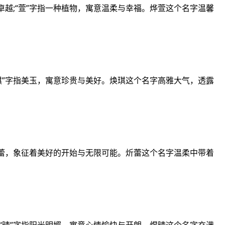
卓越;“萱”字指一种植物，寓意温柔与幸福。烨萱这个名字温馨
“琪”字指美玉，寓意珍贵与美好。焕琪这个名字高雅大气，透露
指花蕾，象征着美好的开始与无限可能。炘蕾这个名字温柔中带着