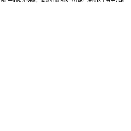
;“晴”字指阳光明媚，寓意心情愉快与开朗。煜晴这个名字充满