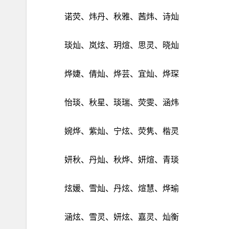
诺荧、炜丹、秋雅、茜炜、诗灿
琰灿、岚炫、玥煊、思灵、晓灿
烨婕、倩灿、烨芸、宜灿、烨琛
怡琰、秋星、琰瑞、荧雯、涵炜
婉烨、紫灿、宁炫、荧隽、楷灵
妍秋、丹灿、秋烨、妍煊、青琰
炫媛、雪灿、丹炫、煊慧、烨瑜
涵炫、雪灵、妍炫、嘉灵、灿衡