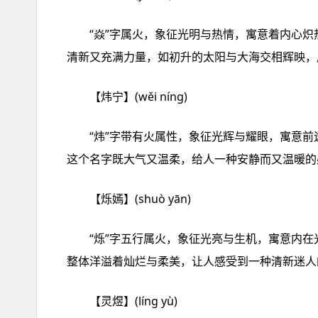
“焱”字属火，象征光明与热情，寓意着内心炽
清新又充满力量，如初升的太阳与大海交相辉映，
【炜宁】(wěi níng)
“炜”字带有火属性，象征光辉与耀眼，寓意前
这个名字既大气又温柔，给人一种安静而又温暖的
【烁嫣】(shuò yān)
“烁”字五行属火，象征光亮与生机，寓意内在
整体洋溢着灿烂与柔美，让人感受到一种清新迷人
【灵煜】(líng yù)