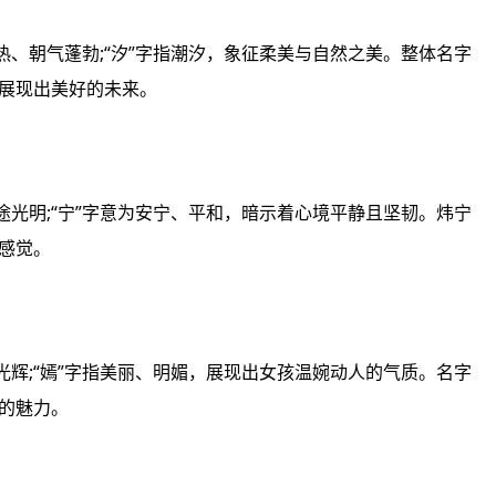
热、朝气蓬勃;“汐”字指潮汐，象征柔美与自然之美。整体名字
展现出美好的未来。
途光明;“宁”字意为安宁、平和，暗示着心境平静且坚韧。炜宁
感觉。
光辉;“嫣”字指美丽、明媚，展现出女孩温婉动人的气质。名字
的魅力。