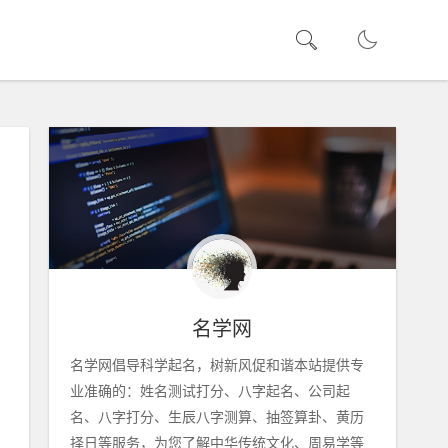
名学网
名学网倡导科学起名，树新风促和谐本站提供专
业准确的：姓名测试打分、八字起名、公司起
名、八字打分、生辰八字测算、抽签算卦、黄历
择日等服务，为您了解中华传统文化、周易学等