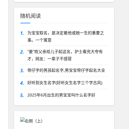
随机阅读
1.
为宝宝取名，是决定着他或她一生的重要之
事。一个寓意
2.
“姜”姓父亲给儿子起这名，护士看完大夸有
才，网友：一辈子不感冒
3.
带仔字的男孩起名字,男宝宝带仔字起名大全
4.
好听到女生名字(好听女生名字三个字古风)
5.
2025年6月出生的男宝宝叫什么名字好