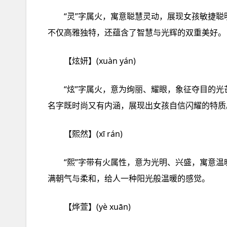
“灵”字属火，寓意聪慧灵动，展现女孩敏捷聪
不仅高雅独特，还蕴含了智慧与光辉的双重美好。
【炫妍】(xuàn yán)
“炫”字属火，意为绚丽、耀眼，象征夺目的光
名字既时尚又有内涵，展现出女孩自信闪耀的特质
【熙然】(xī rán)
“熙”字带有火属性，意为光明、兴盛，寓意温
满朝气与柔和，给人一种阳光般温暖的感觉。
【烨萱】(yè xuān)