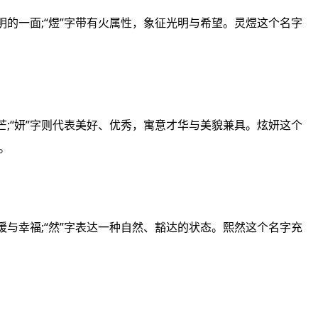
明的一面;“煜”字带有火属性，象征光明与希望。灵煜这个名字
芒;“妍”字则代表美好、优秀，寓意才华与美貌兼具。炫妍这个
。
暖与幸福;“然”字表达一种自然、豁达的状态。熙然这个名字充