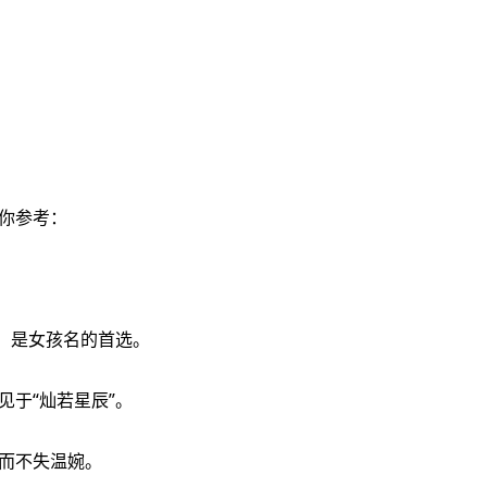
你参考：
，是女孩名的首选。
于“灿若星辰”。
而不失温婉。