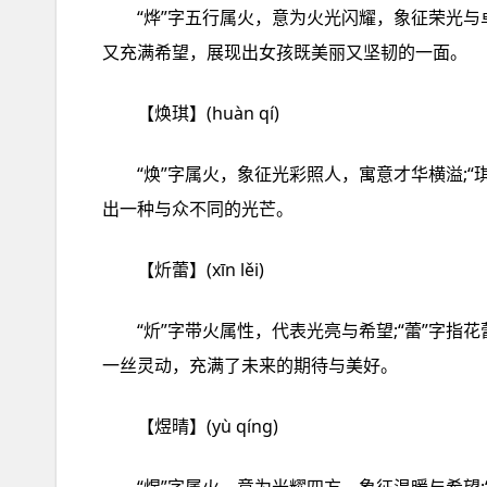
“烨”字五行属火，意为火光闪耀，象征荣光与
又充满希望，展现出女孩既美丽又坚韧的一面。
【焕琪】(huàn qí)
“焕”字属火，象征光彩照人，寓意才华横溢;
出一种与众不同的光芒。
【炘蕾】(xīn lěi)
“炘”字带火属性，代表光亮与希望;“蕾”字
一丝灵动，充满了未来的期待与美好。
【煜晴】(yù qíng)