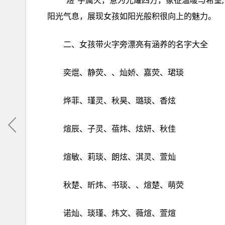
“煜”字属火，意为光耀四方，象征温暖与希望
阳光气息，展现女孩如阳光般积很向上的魅力。
二、女孩带火字旁漂亮有涵养的名字大全
奕焜、静荧、、灿娇、嘉荧、珺琰
烨菲、瑾灵、秋昊、璐琰、香炫
煊辰、子灵、蓓炜、炫妍、秋佳
煊敏、莉琰、朗炫、淇灵、萱灿
秋楚、昕炜、书琰、、煊楚、萌荧
诺灿、琰瑾、炜文、薇煊、萱煊