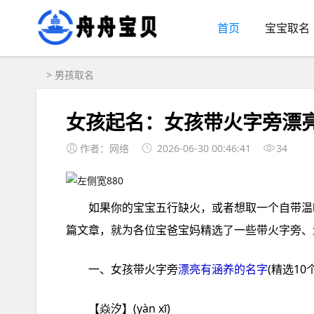
首页
宝宝取名
>
男孩取名
女孩起名：女孩带火字旁漂
作者：网络
2026-06-30 00:46:41
34
如果你的宝宝五行缺火，或者想取一个自带温
篇文章，就为各位宝爸宝妈精选了一些带火字旁、
一、女孩带火字旁
漂亮有涵养的名字
(精选10个
【焱汐】(yàn xī)