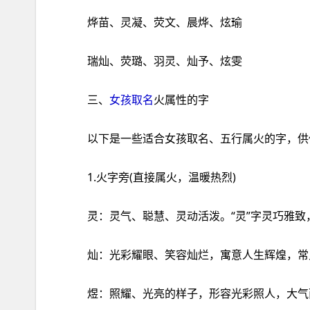
烨苗、灵凝、荧文、晨烨、炫瑜
瑞灿、荧璐、羽灵、灿予、炫雯
三、
女孩取名
火属性的字
以下是一些适合女孩取名、五行属火的字，供
1.火字旁(直接属火，温暖热烈)
灵：灵气、聪慧、灵动活泼。“灵”字灵巧雅致
灿：光彩耀眼、笑容灿烂，寓意人生辉煌，常见
煜：照耀、光亮的样子，形容光彩照人，大气