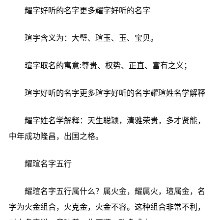
耀字好听的名字更多耀字好听的名字
瑄字含义为：大璧、瑄玉、玉、宝贝。
瑄字取名的寓意:尊贵、权势、正直、富有之义；
瑄字好听的名字更多瑄字好听的名字耀瑄姓名学解释
耀字姓名学解释：天生聪颖，清雅荣贵，多才贤能，
中年成功隆昌，出国之格。
耀瑄名字五行
耀瑄名字五行属什么？属火金，耀属火，瑄属金，名
字为火金组合，火克金，火金不容。这种组合非常不利，