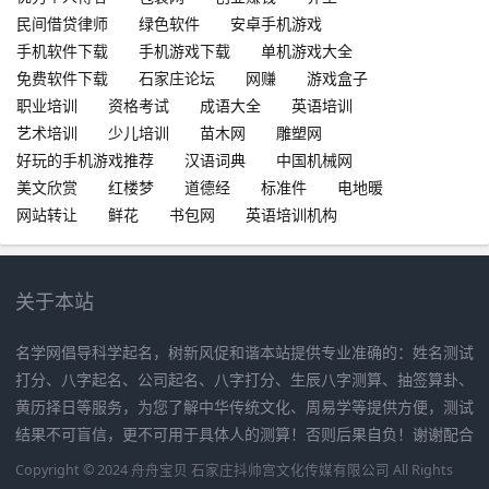
民间借贷律师
绿色软件
安卓手机游戏
手机软件下载
手机游戏下载
单机游戏大全
免费软件下载
石家庄论坛
网赚
游戏盒子
职业培训
资格考试
成语大全
英语培训
艺术培训
少儿培训
苗木网
雕塑网
好玩的手机游戏推荐
汉语词典
中国机械网
美文欣赏
红楼梦
道德经
标准件
电地暖
网站转让
鲜花
书包网
英语培训机构
关于本站
名学网倡导科学起名，树新风促和谐本站提供专业准确的：姓名测试
打分、八字起名、公司起名、八字打分、生辰八字测算、抽签算卦、
黄历择日等服务，为您了解中华传统文化、周易学等提供方便，测试
结果不可盲信，更不可用于具体人的测算！否则后果自负！谢谢配合
Copyright © 2024 舟舟宝贝 石家庄抖帅宫文化传媒有限公司 All Rights