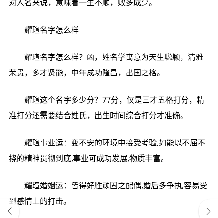
对人名来说，意味着一生不顺，败多成少。
耀瑄名字怎么样
耀瑄名字怎么样？凶，姓名学寓意为天生聪颖，清雅
荣贵，多才贤能，中年成功隆昌，出国之格。
耀瑄这个名字多少分？77分，仅是三才五格打分，精
准打分还需要结合姓氏，出生时间综合打分才准确。
耀瑄事业运：变不安的环境中接受考验,如能以不屈不
挠的精神贯彻到底,事业可成功发展,物质丰富。
耀瑄婚姻运：皆得好胜顽固之配偶,婚后多争执,容易受
到感情上的打击。