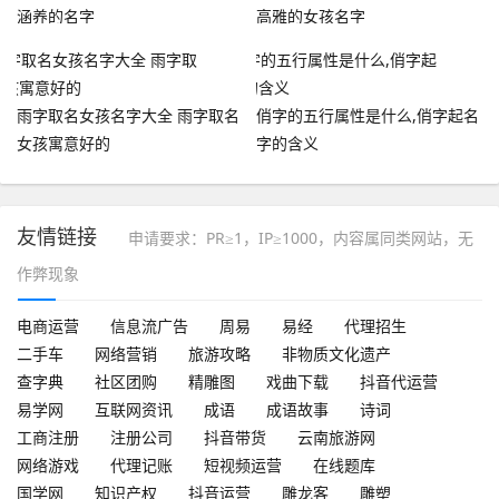
涵养的名字
高雅的女孩名字
雨字取名女孩名字大全 雨字取名
俏字的五行属性是什么,俏字起名
女孩寓意好的
字的含义
友情链接
申请要求：PR≥1，IP≥1000，内容属同类网站，无
作弊现象
电商运营
信息流广告
周易
易经
代理招生
二手车
网络营销
旅游攻略
非物质文化遗产
查字典
社区团购
精雕图
戏曲下载
抖音代运营
易学网
互联网资讯
成语
成语故事
诗词
工商注册
注册公司
抖音带货
云南旅游网
网络游戏
代理记账
短视频运营
在线题库
国学网
知识产权
抖音运营
雕龙客
雕塑