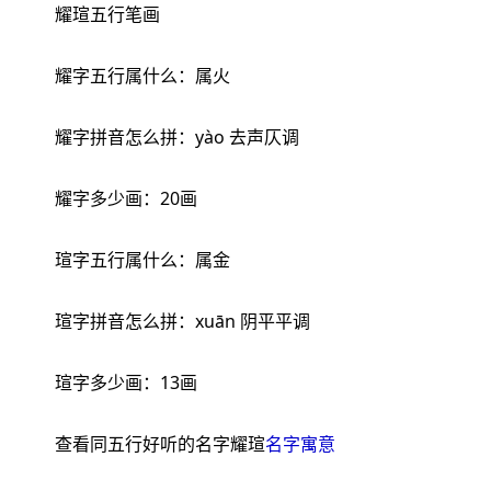
耀瑄五行笔画
耀字五行属什么：属火
耀字拼音怎么拼：yào 去声仄调
耀字多少画：20画
瑄字五行属什么：属金
瑄字拼音怎么拼：xuān 阴平平调
瑄字多少画：13画
查看同五行好听的名字耀瑄
名字寓意