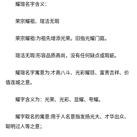
耀瑄名字含义：
荣宗耀祖、瑄洁无瑕
荣宗耀祖:为祖先增添光荣。旧指光耀门庭。
瑄洁无瑕:形容品质高尚，没有任何缺点或瑕疵。
耀瑄名字寓意为:才高八斗、光彩耀目、富贵吉祥、价
值连城之意。
耀字含义为：光荣、光彩、显耀、夸耀。
耀字取名的寓意:用于人名意指发扬光大、才华出众、
聪明过人等之意；