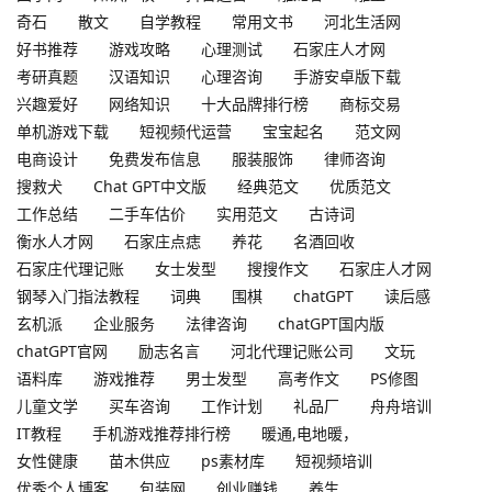
奇石
散文
自学教程
常用文书
河北生活网
好书推荐
游戏攻略
心理测试
石家庄人才网
考研真题
汉语知识
心理咨询
手游安卓版下载
兴趣爱好
网络知识
十大品牌排行榜
商标交易
单机游戏下载
短视频代运营
宝宝起名
范文网
电商设计
免费发布信息
服装服饰
律师咨询
搜救犬
Chat GPT中文版
经典范文
优质范文
工作总结
二手车估价
实用范文
古诗词
衡水人才网
石家庄点痣
养花
名酒回收
石家庄代理记账
女士发型
搜搜作文
石家庄人才网
钢琴入门指法教程
词典
围棋
chatGPT
读后感
玄机派
企业服务
法律咨询
chatGPT国内版
chatGPT官网
励志名言
河北代理记账公司
文玩
语料库
游戏推荐
男士发型
高考作文
PS修图
儿童文学
买车咨询
工作计划
礼品厂
舟舟培训
IT教程
手机游戏推荐排行榜
暖通,电地暖，
女性健康
苗木供应
ps素材库
短视频培训
优秀个人博客
包装网
创业赚钱
养生