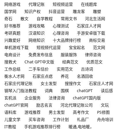
网络游戏
代理记账
短视频运营
在线题库
国学网
知识产权
抖音运营
雕龙客
雕塑
奇石
散文
自学教程
常用文书
河北生活网
好书推荐
游戏攻略
心理测试
石家庄人才网
考研真题
汉语知识
心理咨询
手游安卓版下载
兴趣爱好
网络知识
十大品牌排行榜
商标交易
单机游戏下载
短视频代运营
宝宝起名
范文网
电商设计
免费发布信息
服装服饰
律师咨询
搜救犬
Chat GPT中文版
经典范文
优质范文
工作总结
二手车估价
实用范文
古诗词
衡水人才网
石家庄点痣
养花
名酒回收
石家庄代理记账
女士发型
搜搜作文
石家庄人才网
钢琴入门指法教程
词典
围棋
chatGPT
读后感
玄机派
企业服务
法律咨询
chatGPT国内版
chatGPT官网
励志名言
河北代理记账公司
文玩
语料库
游戏推荐
男士发型
高考作文
PS修图
儿童文学
买车咨询
工作计划
礼品厂
舟舟培训
IT教程
手机游戏推荐排行榜
暖通,电地暖，