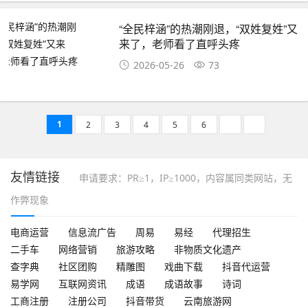
“全民梓涵”的热潮刚退，“双姓复姓”又
来了，老师看了直呼头疼
2026-05-26
73
1
2
3
4
5
6
友情链接
申请要求：PR≥1，IP≥1000，内容属同类网站，无
作弊现象
电商运营
信息流广告
周易
易经
代理招生
二手车
网络营销
旅游攻略
非物质文化遗产
查字典
社区团购
精雕图
戏曲下载
抖音代运营
易学网
互联网资讯
成语
成语故事
诗词
工商注册
注册公司
抖音带货
云南旅游网