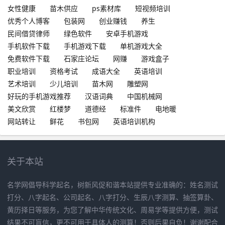
女性健康
苗木供应
ps素材库
短视频培训
优秀个人博客
包装网
创业赚钱
养生
民间借贷律师
绿色软件
安卓手机游戏
手机软件下载
手机游戏下载
单机游戏大全
免费软件下载
石家庄论坛
网赚
游戏盒子
职业培训
资格考试
成语大全
英语培训
艺术培训
少儿培训
苗木网
雕塑网
好玩的手机游戏推荐
汉语词典
中国机械网
美文欣赏
红楼梦
道德经
标准件
电地暖
网站转让
鲜花
书包网
英语培训机构
关于本站
名学网倡导科学起名，树新风促和谐本站提供专业准确的：姓名测试
打分、八字起名、公司起名、八字打分、生辰八字测算、抽签算卦、
黄历择日等服务，为您了解中华传统文化、周易学等提供方便，测试
结果不可盲信，更不可用于具体人的测算！否则后果自负！谢谢配合