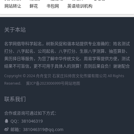
网站转让
鲜花
书包网
英语培训机构
关于本站
名学网倡导科学起名，树新风促和谐本站提供专业准确的：姓名测试
打分、八字起名、公司起名、八字打分、生辰八字测算、抽签算卦、
黄历择日等服务，为您了解中华传统文化、周易学等提供方便，测试
结果不可盲信，更不可用于具体人的测算！否则后果自负！谢谢配合
Copyright © 2024 舟舟宝贝 石家庄抖帅宫文化传媒有限公司 All Rights
Reserved.
冀ICP备2023006999号
网站地图
联系我们
合作或咨询可通过如下方式：
QQ：381046319
邮箱：381046319@qq.com