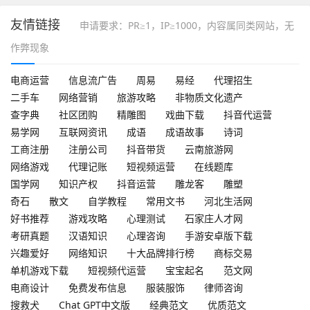
友情链接
申请要求：PR≥1，IP≥1000，内容属同类网站，无
作弊现象
电商运营
信息流广告
周易
易经
代理招生
二手车
网络营销
旅游攻略
非物质文化遗产
查字典
社区团购
精雕图
戏曲下载
抖音代运营
易学网
互联网资讯
成语
成语故事
诗词
工商注册
注册公司
抖音带货
云南旅游网
网络游戏
代理记账
短视频运营
在线题库
国学网
知识产权
抖音运营
雕龙客
雕塑
奇石
散文
自学教程
常用文书
河北生活网
好书推荐
游戏攻略
心理测试
石家庄人才网
考研真题
汉语知识
心理咨询
手游安卓版下载
兴趣爱好
网络知识
十大品牌排行榜
商标交易
单机游戏下载
短视频代运营
宝宝起名
范文网
电商设计
免费发布信息
服装服饰
律师咨询
搜救犬
Chat GPT中文版
经典范文
优质范文