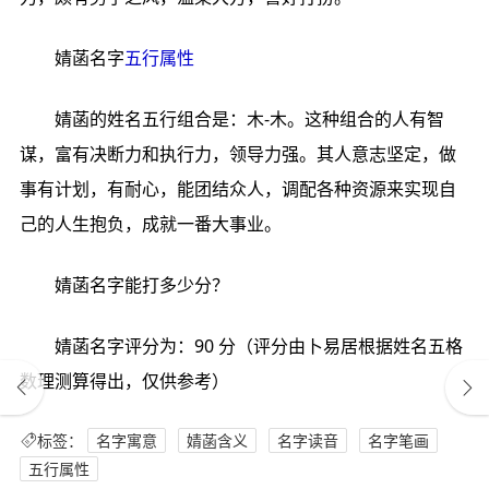
婧菡名字
五行属性
婧菡的姓名五行组合是：木-木。这种组合的人有智
谋，富有决断力和执行力，领导力强。其人意志坚定，做
事有计划，有耐心，能团结众人，调配各种资源来实现自
己的人生抱负，成就一番大事业。
婧菡名字能打多少分？
婧菡名字评分为：90 分（评分由卜易居根据姓名五格
数理测算得出，仅供参考）
标签：
名字寓意
婧菡含义
名字读音
名字笔画
五行属性