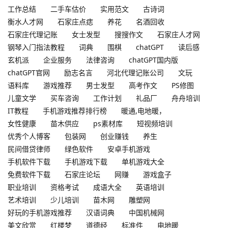
工作总结
二手车估价
实用范文
古诗词
衡水人才网
石家庄点痣
养花
名酒回收
石家庄代理记账
女士发型
搜搜作文
石家庄人才网
钢琴入门指法教程
词典
围棋
chatGPT
读后感
玄机派
企业服务
法律咨询
chatGPT国内版
chatGPT官网
励志名言
河北代理记账公司
文玩
语料库
游戏推荐
男士发型
高考作文
PS修图
儿童文学
买车咨询
工作计划
礼品厂
舟舟培训
IT教程
手机游戏推荐排行榜
暖通,电地暖，
女性健康
苗木供应
ps素材库
短视频培训
优秀个人博客
包装网
创业赚钱
养生
民间借贷律师
绿色软件
安卓手机游戏
手机软件下载
手机游戏下载
单机游戏大全
免费软件下载
石家庄论坛
网赚
游戏盒子
职业培训
资格考试
成语大全
英语培训
艺术培训
少儿培训
苗木网
雕塑网
好玩的手机游戏推荐
汉语词典
中国机械网
美文欣赏
红楼梦
道德经
标准件
电地暖