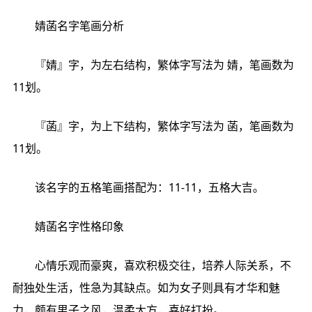
婧菡名字笔画分析
『婧』字，为左右结构，繁体字写法为 婧，笔画数为
11划。
『菡』字，为上下结构，繁体字写法为 菡，笔画数为
11划。
该名字的五格笔画搭配为：11-11，五格大吉。
婧菡名字性格印象
心情乐观而豪爽，喜欢积极交往，培养人际关系，不
耐独处生活，性急为其缺点。如为女子则具有才华和魅
力，颇有男子之风，温柔大方，喜好打扮。