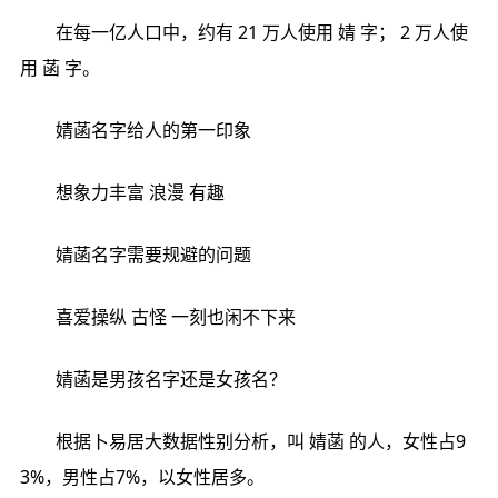
在每一亿人口中，约有 21 万人使用 婧 字； 2 万人使
用 菡 字。
婧菡名字给人的第一印象
想象力丰富 浪漫 有趣
婧菡名字需要规避的问题
喜爱操纵 古怪 一刻也闲不下来
婧菡是男孩名字还是女孩名？
根据卜易居大数据性别分析，叫 婧菡 的人，女性占9
3%，男性占7%，以女性居多。