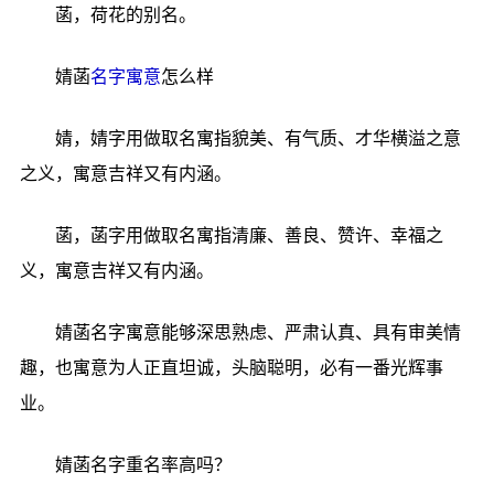
菡，荷花的别名。
婧菡
名字寓意
怎么样
婧，婧字用做取名寓指貌美、有气质、才华横溢之意
之义，寓意吉祥又有内涵。
菡，菡字用做取名寓指清廉、善良、赞许、幸福之
义，寓意吉祥又有内涵。
婧菡名字寓意能够深思熟虑、严肃认真、具有审美情
趣，也寓意为人正直坦诚，头脑聪明，必有一番光辉事
业。
婧菡名字重名率高吗？