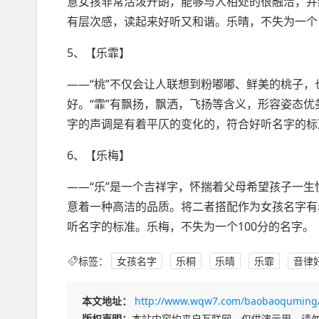
意女孩非常活泼开朗，能够与人相处的很融洽，并
有层次感，读起来好听又和谐。乐晴，不失为一个1
5、【乐霏】
——“桃”不仅会让人联想到粉嘟嘟、鲜美的桃子
好。“霏”有飘扬，飘洒，飞扬等含义，形容姿态
字的声调是有着平仄的变化的，符合好听名字的标
6、【乐梅】
——“乐”是一个吉祥字，怀揣着父母希望孩子一生
意着一种高洁的品质。将二者搭配作为女孩名字有
听名字的标准。乐梅，不失为一个100分的名字。
标签：
女孩名字
乐桐
乐晴
乐霏
音律
本文地址：
http://www.wqw7.com/baobaoquming/
版权声明：
本站内容均来自互联网，仅供演示用，请