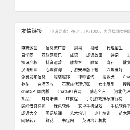
友情链接
申请要求：PR≥1，IP≥1000，内容属同类
电商运营
信息流广告
周易
易经
代理招生
易学网
互联网资讯
成语
成语故事
诗词
知识产权
抖音运营
雕龙客
雕塑
奇石
散
汉语知识
心理咨询
手游安卓版下载
兴趣爱好
免费发布信息
服装服饰
律师咨询
搜救犬
Ch
养花
名酒回收
石家庄代理记账
女士发型
搜
chatGPT国内版
chatGPT官网
励志名言
河北代
礼品厂
舟舟培训
IT教程
手机游戏推荐排行榜
民间借贷律师
绿色软件
安卓手机游戏
手机软件
成语大全
英语培训
艺术培训
少儿培训
苗木
网站转让
鲜花
书包网
英语培训机构