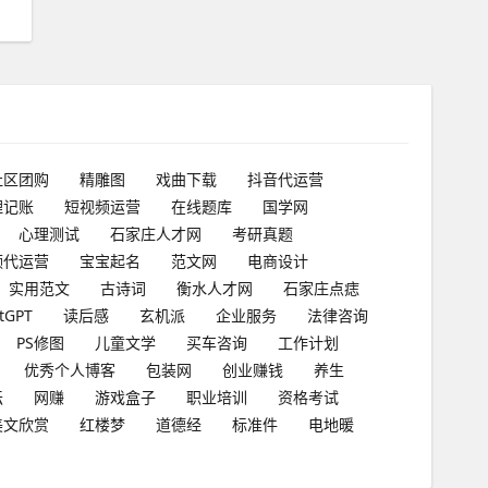
社区团购
精雕图
戏曲下载
抖音代运营
理记账
短视频运营
在线题库
国学网
心理测试
石家庄人才网
考研真题
频代运营
宝宝起名
范文网
电商设计
实用范文
古诗词
衡水人才网
石家庄点痣
tGPT
读后感
玄机派
企业服务
法律咨询
PS修图
儿童文学
买车咨询
工作计划
优秀个人博客
包装网
创业赚钱
养生
坛
网赚
游戏盒子
职业培训
资格考试
美文欣赏
红楼梦
道德经
标准件
电地暖