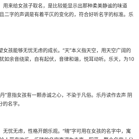
美，用来给女孩子取名，是比较能显示出那种柔美静谧的味道
且二字的声调是有着平仄的变化的，符合好听名字的标准。乐
望女孩能够无忧无虑的成长。“天”本义指天空，用天空广阔的
犹如余音绕梁，自有起伏，音律和谐，悦耳动听。乐天，为10
“丹”意指女孩有一颗赤诚之心，不染于凡俗。乐丹读作去声 阴
分的名字。
，无忧无虑，性格开朗乐观。“晴”字可用在女孩的名字中，寓