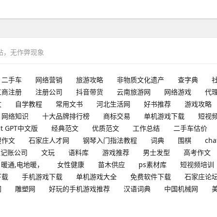
网站，无作弊现象
二手车
网络营销
旅游攻略
非物质文化遗产
查字典
工商注册
注册公司
抖音带货
云南旅游网
网络游戏
代
文
自学教程
常用文书
河北生活网
好书推荐
游戏攻略
网络知识
十大品牌排行榜
商标交易
单机游戏下载
短视
at GPT中文版
经典范文
优质范文
工作总结
二手车估价
搜作文
石家庄人才网
钢琴入门指法教程
词典
围棋
cha
理记账公司
文玩
语料库
游戏推荐
男士发型
高考作文
暖通,电地暖，
女性健康
苗木供应
ps素材库
短视频培训
下载
手机游戏下载
单机游戏大全
免费软件下载
石家庄论
网
雕塑网
好玩的手机游戏推荐
汉语词典
中国机械网