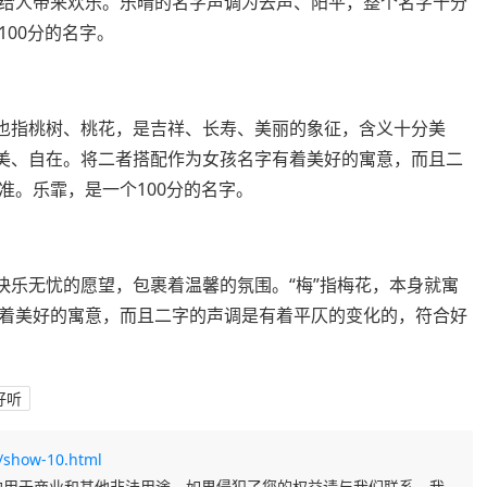
给人带来欢乐。乐晴的名字声调为去声、阳平，整个名字十分
00分的名字。
，也指桃树、桃花，是吉祥、长寿、美丽的象征，含义十分美
优美、自在。将二者搭配作为女孩名字有着美好的寓意，而且二
准。乐霏，是一个100分的名字。
快乐无忧的愿望，包裹着温馨的氛围。“梅”指梅花，本身就寓
着美好的寓意，而且二字的声调是有着平仄的变化的，符合好
好听
show-10.html
勿用于商业和其他非法用途。如果侵犯了您的权益请与我们联系，我