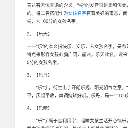
表达有无忧无虑的含义。“桐”的发音很是柔和优
的。将二者搭配作为
女孩名字
有着美好的寓意，而
桐，为100分的女孩名字。
2、【乐天】
——“乐”的本义指快乐、安乐，入女孩名字，是希
特点来形容女孩心胸广阔，豁达。乐天此名，读来
0分的女孩名字。
3、【乐丹】
——“乐”字，衍生出了开朗乐观、阳光朝气之意。
平，仄起平收，声调婉转好听。乐丹，是一个100
4、【乐晴】
——“乐”字属于吉利用字，暗喻女孩生活开心快乐